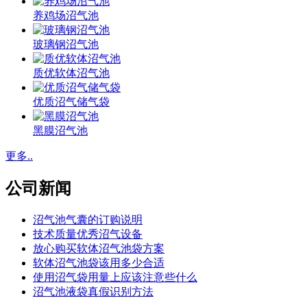
养鸡场沼气池
玻璃钢沼气池
质优软体沼气池
优质沼气储气袋
黑膜沼气池
更多..
公司新闻
沼气池气囊的订购说明
技术质量优秀沼气设备
放心购买软体沼气池袋方案
软体沼气池袋该用多少合适
使用沼气袋用量上应该注意些什么
沼气池液袋真假识别方法