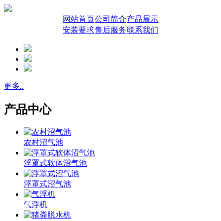
网站首页
公司简介
产品展示
安装要求
售后服务
联系我们
更多..
产品中心
农村沼气池
浮罩式软体沼气池
浮罩式沼气池
气浮机