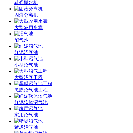
猪粪脱水机
固液分离机
大型农用水囊
沼气池
红泥沼气池
小型沼气池
大型沼气工程
黑膜沼气池工程
红泥软体沼气池
家用沼气池
猪场沼气池