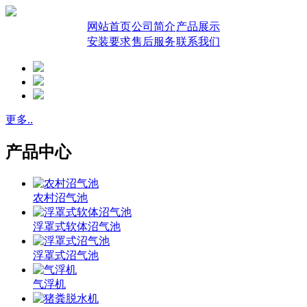
网站首页
公司简介
产品展示
安装要求
售后服务
联系我们
更多..
产品中心
农村沼气池
浮罩式软体沼气池
浮罩式沼气池
气浮机