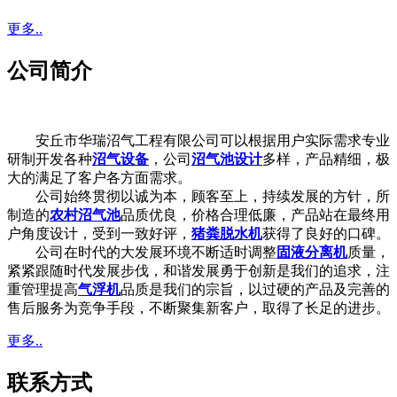
更多..
公司简介
安丘市华瑞沼气工程有限公司可以根据用户实际需求专业
研制开发各种
沼气设备
，公司
沼气池设计
多样，产品精细，极
大的满足了客户各方面需求。
公司始终贯彻以诚为本，顾客至上，持续发展的方针，所
制造的
农村沼气池
品质优良，价格合理低廉，产品站在最终用
户角度设计，受到一致好评，
猪粪脱水机
获得了良好的口碑。
公司在时代的大发展环境不断适时调整
固液分离机
质量，
紧紧跟随时代发展步伐，和谐发展勇于创新是我们的追求，注
重管理提高
气浮机
品质是我们的宗旨，以过硬的产品及完善的
售后服务为竞争手段，不断聚集新客户，取得了长足的进步。
更多..
联系方式