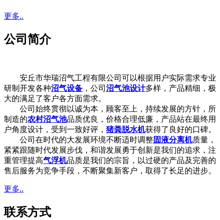
更多..
公司简介
安丘市华瑞沼气工程有限公司可以根据用户实际需求专业
研制开发各种
沼气设备
，公司
沼气池设计
多样，产品精细，极
大的满足了客户各方面需求。
公司始终贯彻以诚为本，顾客至上，持续发展的方针，所
制造的
农村沼气池
品质优良，价格合理低廉，产品站在最终用
户角度设计，受到一致好评，
猪粪脱水机
获得了良好的口碑。
公司在时代的大发展环境不断适时调整
固液分离机
质量，
紧紧跟随时代发展步伐，和谐发展勇于创新是我们的追求，注
重管理提高
气浮机
品质是我们的宗旨，以过硬的产品及完善的
售后服务为竞争手段，不断聚集新客户，取得了长足的进步。
更多..
联系方式