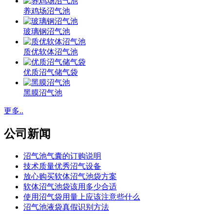
养鸡场沼气池
玻璃钢沼气池
质优软体沼气池
优质沼气储气袋
黑膜沼气池
更多..
公司新闻
沼气池气囊的订购说明
技术质量优秀沼气设备
放心购买软体沼气池袋方案
软体沼气池袋该用多少合适
使用沼气袋用量上应该注意些什么
沼气池液袋真假识别方法